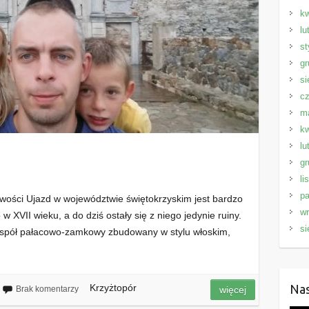
kw
lu
st
gr
si
cz
m
kw
lu
gr
li
pa
wości Ujazd w województwie świętokrzyskim jest bardzo
wr
XVII wieku, a do dziś ostały się z niego jedynie ruiny.
si
espół pałacowo-zamkowy zbudowany w stylu włoskim,
Krzyżtopór
Nas
Brak komentarzy
więcej