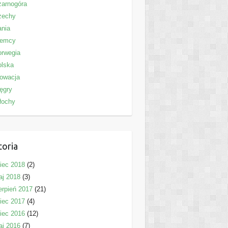
zarnogóra
zechy
ania
iemcy
orwegia
olska
owacja
ęgry
łochy
toria
piec 2018
(2)
aj 2018
(3)
erpień 2017
(21)
piec 2017
(4)
piec 2016
(12)
aj 2016
(7)