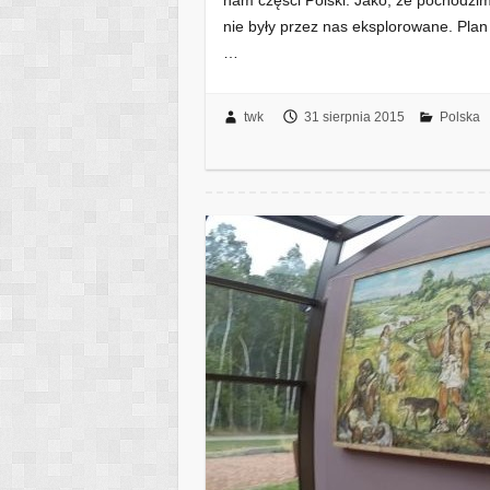
nam części Polski. Jako, że pochodzim
nie były przez nas eksplorowane. Plan
…
twk
31 sierpnia 2015
Polska