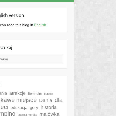
lish version
can read this blog in
English
.
zukaj
aj
i
ania
atrakcje
Bornholm
bunkier
ekawe miejsce
dla
Dania
ieci
historia
góry
edukacja
mping
majówka
latarnia morska