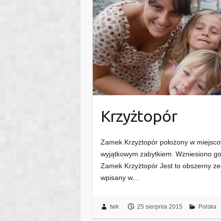
Krzyżtopór
Zamek Krzyżtopór położony w miejsco
wyjątkowym zabytkiem. Wzniesiono go w 
Zamek Krzyżtopór Jest to obszerny z
wpisany w…
twk
25 sierpnia 2015
Polska