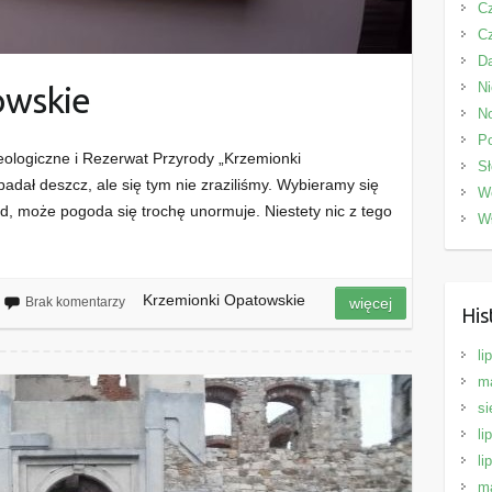
C
C
D
N
owskie
N
P
ologiczne i Rezerwat Przyrody „Krzemionki
Sł
adał deszcz, ale się tym nie zraziliśmy. Wybieramy się
W
d, może pogoda się trochę unormuje. Niestety nic z tego
W
Krzemionki Opatowskie
Brak komentarzy
więcej
His
li
m
si
li
li
m