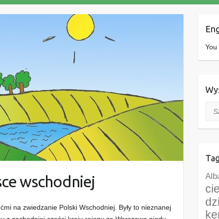
Eng
You 
Wys
Szuk
Tag
Alb
sce wschodniej
ci
dz
ćmi na zwiedzanie Polski Wschodniej. Były to nieznanej
ke