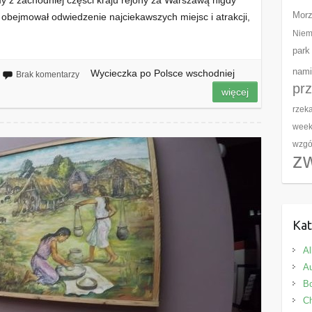
y z zachodniej części kraju rejony za Warszawą nigdy
Morz
 obejmował odwiedzenie najciekawszych miejsc i atrakcji,
Niem
park
nami
Wycieczka po Polsce wschodniej
Brak komentarzy
pr
więcej
rzek
wee
wzgó
z
Kat
Al
Au
Bo
C