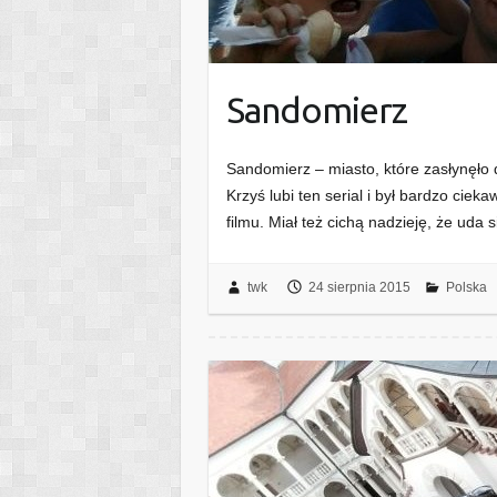
Sandomierz
Sandomierz – miasto, które zasłynęło d
Krzyś lubi ten serial i był bardzo ciek
filmu. Miał też cichą nadzieję, że uda
twk
24 sierpnia 2015
Polska