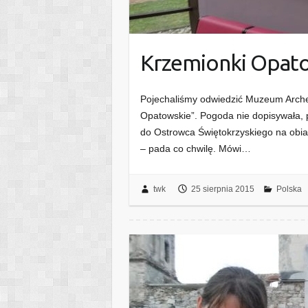
Krzemionki Opat
Pojechaliśmy odwiedzić Muzeum Arche
Opatowskie”. Pogoda nie dopisywała, p
do Ostrowca Świętokrzyskiego na obia
– pada co chwilę. Mówi…
twk
25 sierpnia 2015
Polska