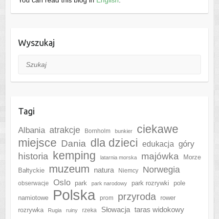
You can read this blog in
English
.
Wyszukaj
Szukaj
Tagi
ciekawe
Albania
atrakcje
Bornholm
bunkier
miejsce
dla dzieci
Dania
góry
edukacja
kemping
historia
majówka
Morze
latarnia morska
muzeum
Norwegia
natura
Bałtyckie
Niemcy
Oslo
park
park rozrywki
pole
obserwacje
park narodowy
Polska
przyroda
namiotowe
rower
prom
Słowacja
taras widokowy
rozrywka
rzeka
Rugia
ruiny