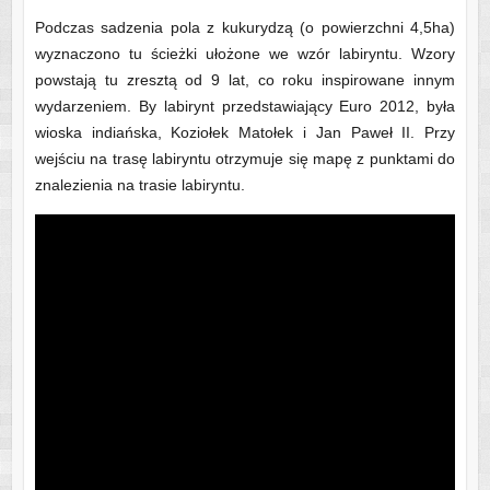
Podczas sadzenia pola z kukurydzą (o powierzchni 4,5ha)
wyznaczono tu ścieżki ułożone we wzór labiryntu. Wzory
powstają tu zresztą od 9 lat, co roku inspirowane innym
wydarzeniem. By labirynt przedstawiający Euro 2012, była
wioska indiańska, Koziołek Matołek i Jan Paweł II. Przy
wejściu na trasę labiryntu otrzymuje się mapę z punktami do
znalezienia na trasie labiryntu.