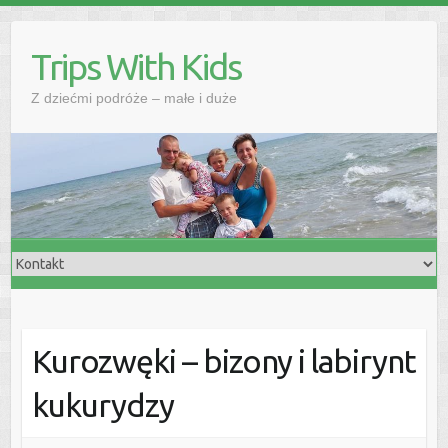
Skip
to
Trips With Kids
content
Z dziećmi podróże – małe i duże
Kurozwęki – bizony i labirynt
kukurydzy