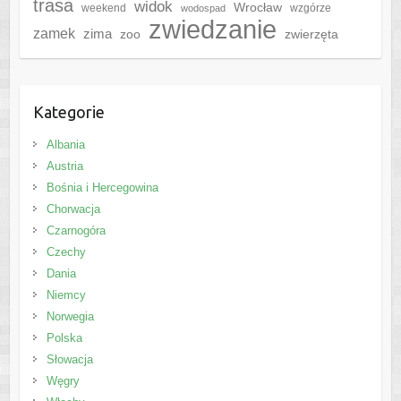
trasa
widok
Wrocław
weekend
wzgórze
wodospad
zwiedzanie
zamek
zima
zoo
zwierzęta
Kategorie
Albania
Austria
Bośnia i Hercegowina
Chorwacja
Czarnogóra
Czechy
Dania
Niemcy
Norwegia
Polska
Słowacja
Węgry