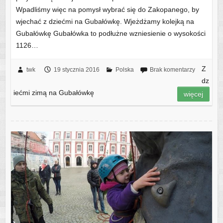
Wpadliśmy więc na pomysł wybrać się do Zakopanego, by
wjechać z dziećmi na Gubałówkę. Wjeżdżamy kolejką na
Gubałówkę Gubałówka to podłużne wzniesienie o wysokości
1126…
Z
twk
19 stycznia 2016
Polska
Brak komentarzy
dz
iećmi zimą na Gubałówkę
więcej