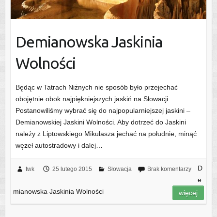
Demianowska Jaskinia
Wolności
Będąc w Tatrach Niżnych nie sposób było przejechać
obojętnie obok najpiękniejszych jaskiń na Słowacji.
Postanowiliśmy wybrać się do najpopularniejszej jaskini –
Demianowskiej Jaskini Wolności. Aby dotrzeć do Jaskini
należy z Liptowskiego Mikułasza jechać na południe, minąć
węzeł autostradowy i dalej…
D
twk
25 lutego 2015
Słowacja
Brak komentarzy
e
mianowska Jaskinia Wolności
więcej