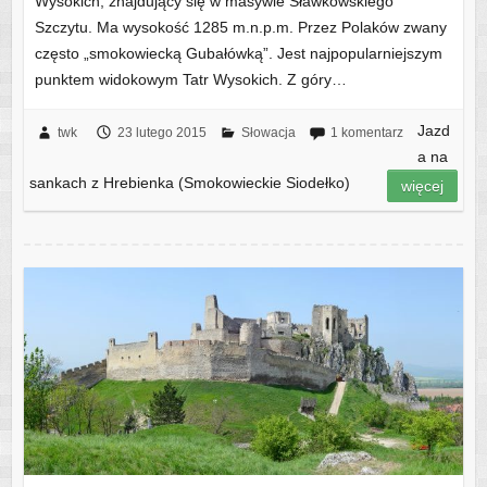
Wysokich, znajdujący się w masywie Sławkowskiego
Szczytu. Ma wysokość 1285 m.n.p.m. Przez Polaków zwany
często „smokowiecką Gubałówką”. Jest najpopularniejszym
punktem widokowym Tatr Wysokich. Z góry…
Jazd
twk
23 lutego 2015
Słowacja
1 komentarz
a na
sankach z Hrebienka (Smokowieckie Siodełko)
więcej