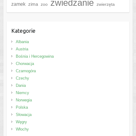
zwiedzanie
zamek
zima
zoo
zwierzęta
Kategorie
Albania
Austria
Bośnia i Hercegowina
Chorwacja
Czarnogóra
Czechy
Dania
Niemcy
Norwegia
Polska
Słowacja
Węgry
Włochy