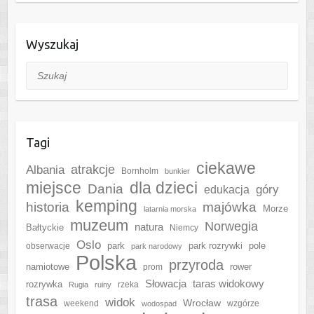
Wyszukaj
Szukaj
Tagi
ciekawe
Albania
atrakcje
Bornholm
bunkier
miejsce
dla dzieci
Dania
góry
edukacja
kemping
historia
majówka
Morze
latarnia morska
muzeum
Norwegia
natura
Bałtyckie
Niemcy
Oslo
park
park rozrywki
pole
obserwacje
park narodowy
Polska
przyroda
namiotowe
rower
prom
Słowacja
taras widokowy
rozrywka
rzeka
Rugia
ruiny
trasa
widok
Wrocław
weekend
wzgórze
wodospad