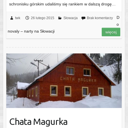
schronisku górskim udaliśmy się rankiem w dalszą drogę…
D
twk
26 lutego 2015
Słowacja
Brak komentarzy
o
novaly – narty na Słowacji
więcej
Chata Magurka