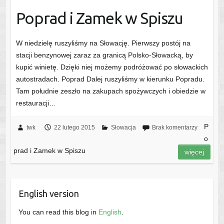
Poprad i Zamek w Spiszu
W niedzielę ruszyliśmy na Słowację. Pierwszy postój na
stacji benzynowej zaraz za granicą Polsko-Słowacką, by
kupić winietę. Dzięki niej możemy podróżować po słowackich
autostradach. Poprad Dalej ruszyliśmy w kierunku Popradu.
Tam południe zeszło na zakupach spożywczych i obiedzie w
restauracji…
P
twk
22 lutego 2015
Słowacja
Brak komentarzy
o
prad i Zamek w Spiszu
więcej
English version
You can read this blog in
English
.