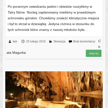
Po porannym zwiedzaniu jaskini i obiedzie ruszyliśmy w
Tatry Niżne. Nocleg zaplanowany mieliśmy w prawdziwym
schronisku górskim. Chcieliśmy znaleźć klimatyczne miejsce
i był to strzał w dziesiątkę. Jedyna różnica w stosunku do
tych schronisk które znamy z naszej młodości była…
C
twk
25 lutego 2015
Słowacja
Brak komentarzy
h
ata Magurka
więcej