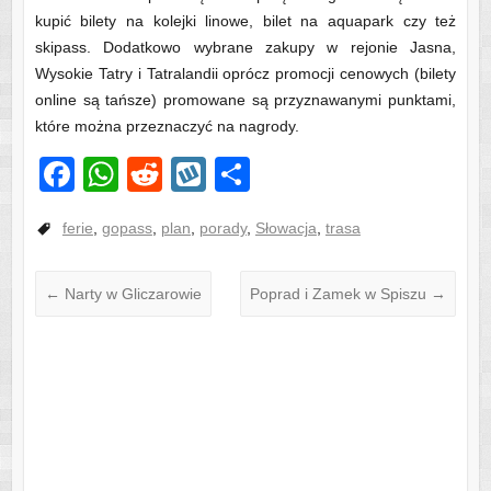
kupić bilety na kolejki linowe, bilet na aquapark czy też
skipass. Dodatkowo wybrane zakupy w rejonie Jasna,
Wysokie Tatry i Tatralandii oprócz promocji cenowych (bilety
online są tańsze) promowane są przyznawanymi punktami,
które można przeznaczyć na nagrody.
F
W
R
W
S
a
h
e
yk
h
ferie
,
gopass
,
plan
,
porady
,
Słowacja
,
trasa
c
at
d
o
ar
e
s
di
p
e
←
Narty w Gliczarowie
Poprad i Zamek w Spiszu
→
b
A
t
o
p
o
p
k