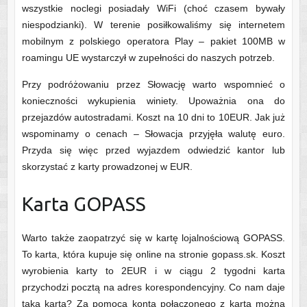
wszystkie noclegi posiadały WiFi (choć czasem bywały
niespodzianki). W terenie posiłkowaliśmy się internetem
mobilnym z polskiego operatora Play – pakiet 100MB w
roamingu UE wystarczył w zupełności do naszych potrzeb.
Przy podróżowaniu przez Słowację warto wspomnieć o
konieczności wykupienia winiety. Upoważnia ona do
przejazdów autostradami. Koszt na 10 dni to 10EUR. Jak już
wspominamy o cenach – Słowacja przyjęła walutę euro.
Przyda się więc przed wyjazdem odwiedzić kantor lub
skorzystać z karty prowadzonej w EUR.
Karta GOPASS
Warto także zaopatrzyć się w kartę lojalnościową GOPASS.
To karta, która kupuje się online na stronie gopass.sk. Koszt
wyrobienia karty to 2EUR i w ciągu 2 tygodni karta
przychodzi pocztą na adres korespondencyjny. Co nam daje
taka karta? Za pomocą konta połączonego z kartą można