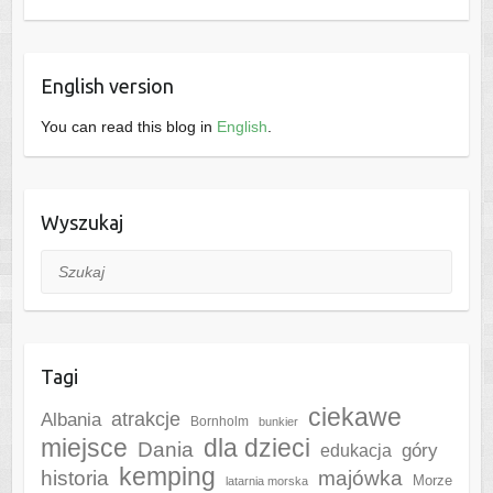
English version
You can read this blog in
English
.
Wyszukaj
Szukaj
Tagi
ciekawe
Albania
atrakcje
Bornholm
bunkier
miejsce
dla dzieci
Dania
góry
edukacja
kemping
historia
majówka
Morze
latarnia morska