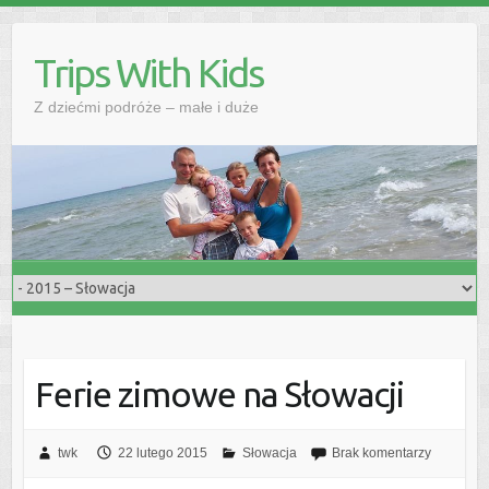
Skip
to
Trips With Kids
content
Z dziećmi podróże – małe i duże
Ferie zimowe na Słowacji
twk
22 lutego 2015
Słowacja
Brak komentarzy