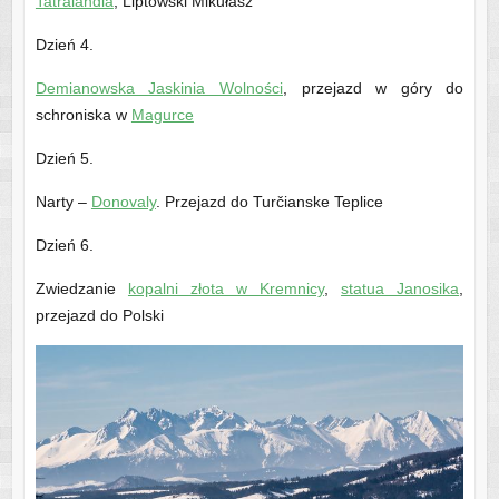
Tatralandia
, Liptowski Mikułasz
Dzień 4.
Demianowska Jaskinia Wolności
, przejazd w góry do
schroniska w
Magurce
Dzień 5.
Narty –
Donovaly
. Przejazd do Turčianske Teplice
Dzień 6.
Zwiedzanie
kopalni złota w Kremnicy
,
statua Janosika
,
przejazd do Polski