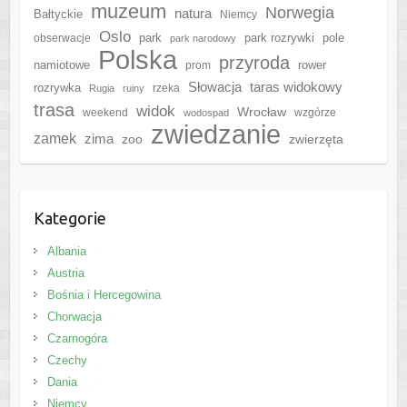
muzeum
Norwegia
natura
Bałtyckie
Niemcy
Oslo
park
park rozrywki
pole
obserwacje
park narodowy
Polska
przyroda
namiotowe
rower
prom
Słowacja
taras widokowy
rozrywka
rzeka
Rugia
ruiny
trasa
widok
Wrocław
weekend
wzgórze
wodospad
zwiedzanie
zamek
zima
zoo
zwierzęta
Kategorie
Albania
Austria
Bośnia i Hercegowina
Chorwacja
Czarnogóra
Czechy
Dania
Niemcy