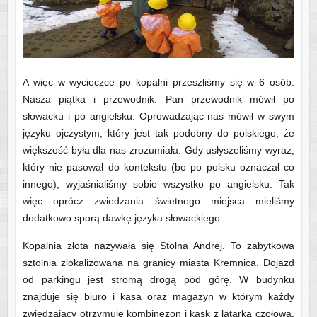
A więc w wycieczce po kopalni przeszliśmy się w 6 osób.
Nasza piątka i przewodnik. Pan przewodnik mówił po
słowacku i po angielsku. Oprowadzając nas mówił w swym
języku ojczystym, który jest tak podobny do polskiego, że
większość była dla nas zrozumiała. Gdy usłyszeliśmy wyraz,
który nie pasował do kontekstu (bo po polsku oznaczał co
innego), wyjaśnialiśmy sobie wszystko po angielsku. Tak
więc oprócz zwiedzania świetnego miejsca mieliśmy
dodatkowo sporą dawkę języka słowackiego.
Kopalnia złota nazywała się Stolna Andrej. To zabytkowa
sztolnia zlokalizowana na granicy miasta Kremnica. Dojazd
od parkingu jest stromą drogą pod górę. W budynku
znajduje się biuro i kasa oraz magazyn w którym każdy
zwiedzający otrzymuje kombinezon i kask z latarką czołową.