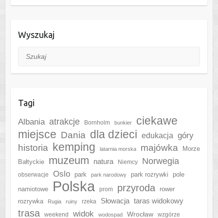
Wyszukaj
Szukaj
Tagi
ciekawe
Albania
atrakcje
Bornholm
bunkier
miejsce
dla dzieci
Dania
góry
edukacja
kemping
historia
majówka
Morze
latarnia morska
muzeum
Norwegia
natura
Bałtyckie
Niemcy
Oslo
park
park rozrywki
pole
obserwacje
park narodowy
Polska
przyroda
namiotowe
rower
prom
Słowacja
taras widokowy
rozrywka
rzeka
Rugia
ruiny
trasa
widok
Wrocław
weekend
wzgórze
wodospad