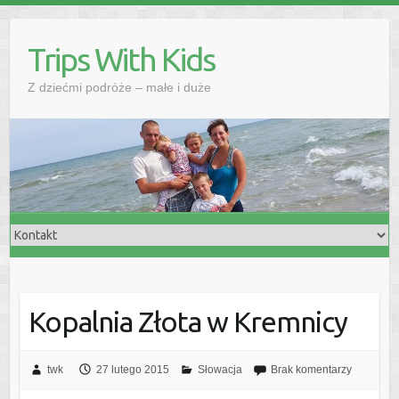
Skip
to
Trips With Kids
content
Z dziećmi podróże – małe i duże
Kopalnia Złota w Kremnicy
twk
27 lutego 2015
Słowacja
Brak komentarzy