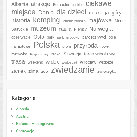
ciekawe
Albania
atrakcje
Bornholm
bunkier
miejsce
dla dzieci
Dania
góry
edukacja
kemping
historia
majówka
Morze
latarnia morska
muzeum
Norwegia
natura
Bałtyckie
Niemcy
Oslo
park
park rozrywki
pole
obserwacje
park narodowy
Polska
przyroda
namiotowe
rower
prom
Słowacja
taras widokowy
rozrywka
rzeka
Rugia
ruiny
trasa
widok
Wrocław
weekend
wzgórze
wodospad
zwiedzanie
zamek
zima
zoo
zwierzęta
Kategorie
Albania
Austria
Bośnia i Hercegowina
Chorwacja