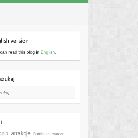
lish version
can read this blog in
English
.
zukaj
aj
i
ania
atrakcje
Bornholm
bunkier