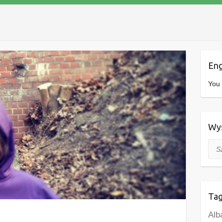
Eng
You 
Wys
Szuk
Tag
Alb