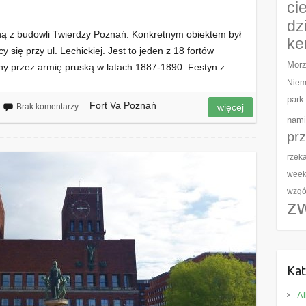
ci
dz
dną z budowli Twierdzy Poznań. Konkretnym obiektem był
ke
 się przy ul. Lechickiej. Jest to jeden z 18 fortów
Morz
y przez armię pruską w latach 1887-1890. Festyn z…
Niem
park
Fort Va Poznań
Brak komentarzy
więcej
nami
pr
rzek
wee
wzgó
z
Kat
Al