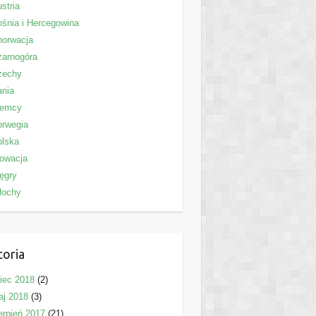
stria
śnia i Hercegowina
horwacja
zarnogóra
zechy
ania
iemcy
orwegia
olska
owacja
ęgry
łochy
toria
piec 2018
(2)
aj 2018
(3)
erpień 2017
(21)