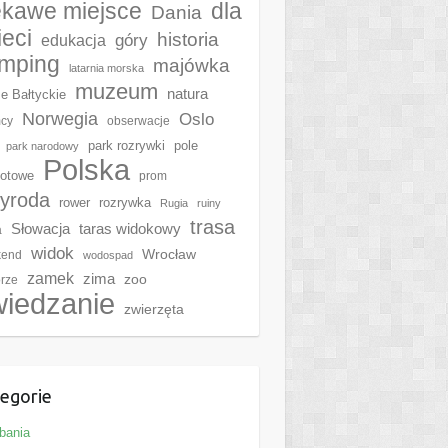
ekawe miejsce
dla
Dania
ieci
historia
góry
edukacja
mping
majówka
latarnia morska
muzeum
natura
e Bałtyckie
Norwegia
Oslo
cy
obserwacje
park rozrywki
pole
park narodowy
Polska
otowe
prom
zyroda
rower
rozrywka
Rugia
ruiny
trasa
Słowacja
taras widokowy
a
widok
Wrocław
kend
wodospad
zamek
zima
zoo
rze
wiedzanie
zwierzęta
egorie
bania