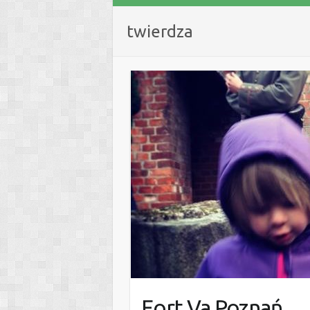
twierdza
Fort Va Poznań