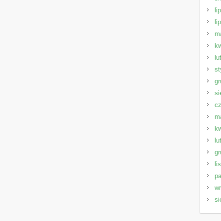
li
li
m
kw
lu
st
gr
si
cz
m
kw
lu
gr
li
pa
wr
si