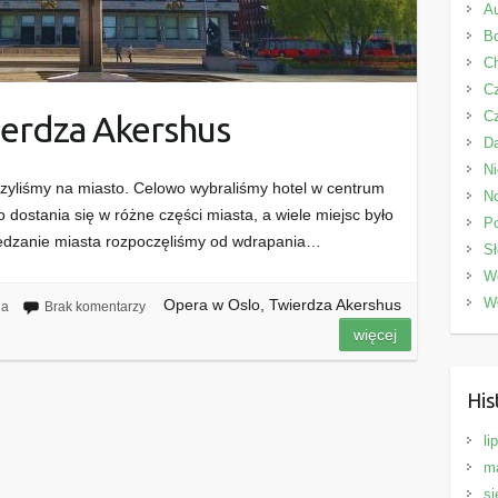
Au
Bo
C
C
C
ierdza Akershus
D
N
zyliśmy na miasto. Celowo wybraliśmy hotel w centrum
N
 dostania się w różne części miasta, a wiele miejsc było
P
edzanie miasta rozpoczęliśmy od wdrapania…
Sł
W
W
Opera w Oslo, Twierdza Akershus
ia
Brak komentarzy
więcej
His
li
m
si