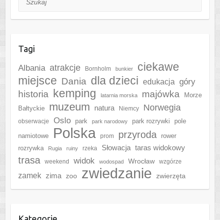
Tagi
ciekawe
Albania
atrakcje
Bornholm
bunkier
miejsce
dla dzieci
Dania
góry
edukacja
kemping
historia
majówka
Morze
latarnia morska
muzeum
Norwegia
natura
Bałtyckie
Niemcy
Oslo
park
park rozrywki
pole
obserwacje
park narodowy
Polska
przyroda
namiotowe
rower
prom
Słowacja
taras widokowy
rozrywka
rzeka
Rugia
ruiny
trasa
widok
Wrocław
weekend
wzgórze
wodospad
zwiedzanie
zamek
zima
zoo
zwierzęta
Kategorie