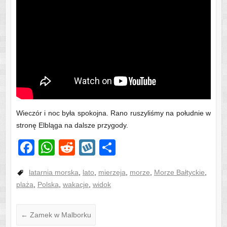
Wieczór i noc była spokojna. Rano ruszyliśmy na południe w
stronę Elbląga na dalsze przygody.
F
W
R
W
S
a
h
e
yk
h
latarnia morska
,
lato
,
mierzeja
,
morze
,
Morze Bałtyckie
,
c
at
d
o
ar
plaża
,
Polska
,
wakacje
,
widok
e
s
di
p
e
b
A
t
←
Zamek w Malborku