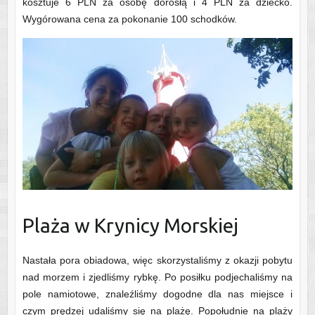
kosztuje 6 PLN za osobę dorosłą i 4 PLN za dziecko.
Wygórowana cena za pokonanie 100 schodków.
Plaża w Krynicy Morskiej
Nastała pora obiadowa, więc skorzystaliśmy z okazji pobytu
nad morzem i zjedliśmy rybkę. Po posiłku podjechaliśmy na
pole namiotowe, znaleźliśmy dogodne dla nas miejsce i
czym prędzej udaliśmy się na plażę. Popołudnie na plaży