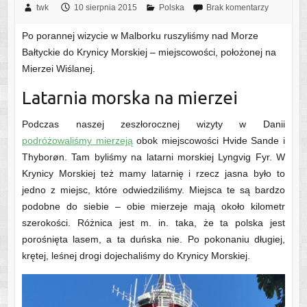
twk
10 sierpnia 2015
Polska
Brak komentarzy
Po porannej wizycie w Malborku ruszyliśmy nad Morze
Bałtyckie do Krynicy Morskiej – miejscowości, położonej na
Mierzei Wiślanej.
Latarnia morska na mierzei
Podczas naszej zeszłorocznej wizyty w Danii
podróżowaliśmy mierzeją
obok miejscowości Hvide Sande i
Thyborøn. Tam byliśmy na latarni morskiej Lyngvig Fyr. W
Krynicy Morskiej też mamy latarnię i rzecz jasna było to
jedno z miejsc, które odwiedziliśmy. Miejsca te są bardzo
podobne do siebie – obie mierzeje mają około kilometr
szerokości. Różnica jest m. in. taka, że ta polska jest
porośnięta lasem, a ta duńska nie. Po pokonaniu długiej,
krętej, leśnej drogi dojechaliśmy do Krynicy Morskiej.