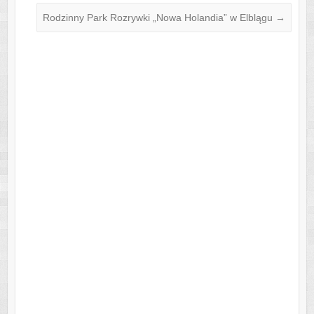
o
p
Rodzinny Park Rozrywki „Nowa Holandia” w Elblągu
o
p
→
k