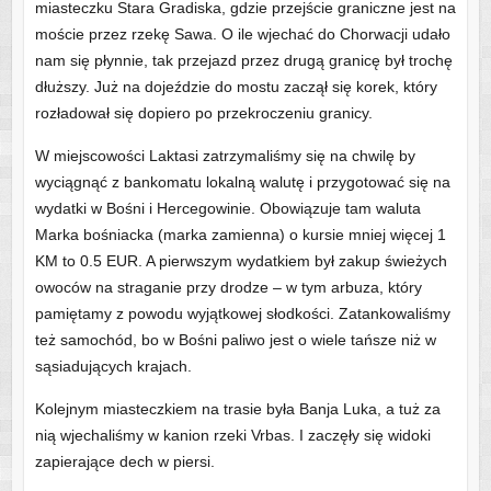
miasteczku Stara Gradiska, gdzie przejście graniczne jest na
moście przez rzekę Sawa. O ile wjechać do Chorwacji udało
nam się płynnie, tak przejazd przez drugą granicę był trochę
dłuższy. Już na dojeździe do mostu zaczął się korek, który
rozładował się dopiero po przekroczeniu granicy.
W miejscowości Laktasi zatrzymaliśmy się na chwilę by
wyciągnąć z bankomatu lokalną walutę i przygotować się na
wydatki w Bośni i Hercegowinie. Obowiązuje tam waluta
Marka bośniacka (marka zamienna) o kursie mniej więcej 1
KM to 0.5 EUR. A pierwszym wydatkiem był zakup świeżych
owoców na straganie przy drodze – w tym arbuza, który
pamiętamy z powodu wyjątkowej słodkości. Zatankowaliśmy
też samochód, bo w Bośni paliwo jest o wiele tańsze niż w
sąsiadujących krajach.
Kolejnym miasteczkiem na trasie była Banja Luka, a tuż za
nią wjechaliśmy w kanion rzeki Vrbas. I zaczęły się widoki
zapierające dech w piersi.