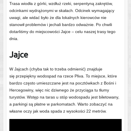
Trasa wiodła z górki, wzdłuż rzeki, serpentyną zakrętów,
odcinkami wydrążonymi w skałach. Odcinek wymagający
uwagi, ale widać było że dla lokalnych kierowców nie
stanowił problemów i jechali bardzo odważnie. Po chwili
dotarliśmy do miejscowości Jajce – celu naszej trasy tego
dnia.
Jajce
W Jajcach (chyba tak to trzeba odmienić) znajduje
się przepiękny wodospad na rzece Pliva. To miejsce, które
bardzo często umieszczane jest na pocztówkach z Bośni i
Hercegowiny, więc nic dziwnego że przyciąga tu tłumy
turystów. Wstęp na taras u stóp wodospadu jest biletowany,
a parkingi są płatne w parkomatach. Warto zobaczyć na
własne oczy jak woda spada z wysokości 22 metrów.