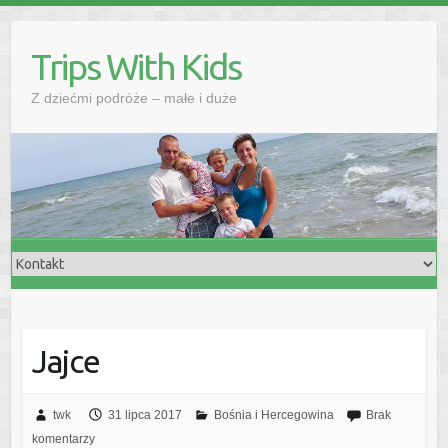
Skip
to
Trips With Kids
content
Z dziećmi podróże – małe i duże
Jajce
twk
31 lipca 2017
Bośnia i Hercegowina
Brak
komentarzy