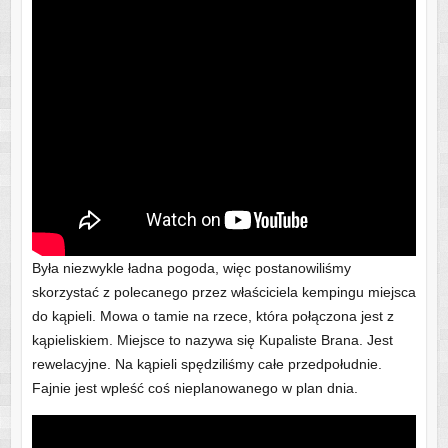
Była niezwykle ładna pogoda, więc postanowiliśmy
skorzystać z polecanego przez właściciela kempingu miejsca
do kąpieli. Mowa o tamie na rzece, która połączona jest z
kąpieliskiem. Miejsce to nazywa się Kupaliste Brana. Jest
rewelacyjne. Na kąpieli spędziliśmy całe przedpołudnie.
Fajnie jest wpleść coś nieplanowanego w plan dnia.