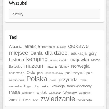
Wyszukaj
Szukaj
Tagi
ciekawe
Albania
atrakcje
Bornholm
bunkier
miejsce
dla dzieci
Dania
góry
edukacja
kemping
historia
majówka
Morze
latarnia morska
muzeum
Norwegia
natura
Bałtyckie
Niemcy
Oslo
park
park rozrywki
pole
obserwacje
park narodowy
Polska
przyroda
namiotowe
rower
prom
Słowacja
taras widokowy
rozrywka
rzeka
Rugia
ruiny
trasa
widok
Wrocław
weekend
wzgórze
wodospad
zwiedzanie
zamek
zima
zoo
zwierzęta