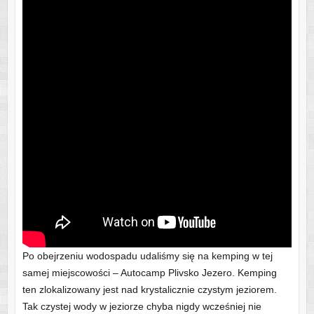
Po obejrzeniu wodospadu udaliśmy się na kemping w tej
samej miejscowości – Autocamp Plivsko Jezero. Kemping
ten zlokalizowany jest nad krystalicznie czystym jeziorem.
Tak czystej wody w jeziorze chyba nigdy wcześniej nie