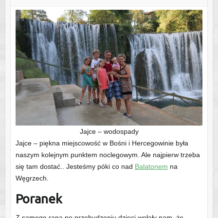
Jajce – wodospady
Jajce – piękna miejscowość w Bośni i Hercegowinie była
naszym kolejnym punktem noclegowym. Ale najpierw trzeba
się tam dostać.. Jesteśmy póki co nad
Balatonem
na
Węgrzech.
Poranek
Z samego rana po przebudzeniu dzieci wołały nam, że