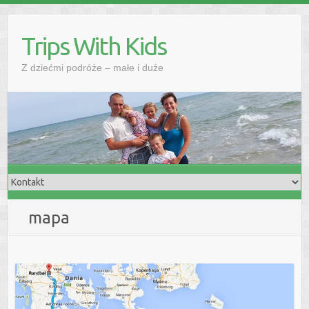
Skip
to
Trips With Kids
content
Z dziećmi podróże – małe i duże
mapa