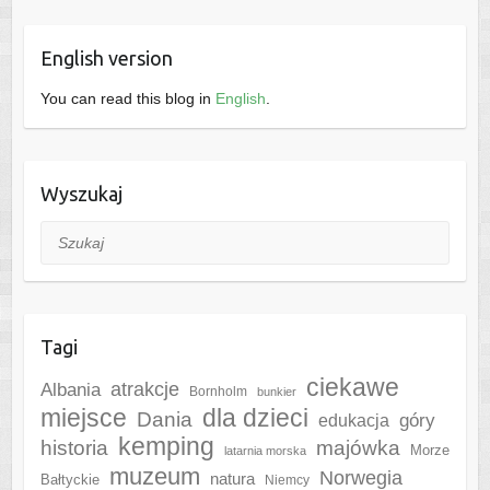
English version
You can read this blog in
English
.
Wyszukaj
Szukaj
Tagi
ciekawe
Albania
atrakcje
Bornholm
bunkier
miejsce
dla dzieci
Dania
góry
edukacja
kemping
historia
majówka
Morze
latarnia morska
muzeum
Norwegia
natura
Bałtyckie
Niemcy