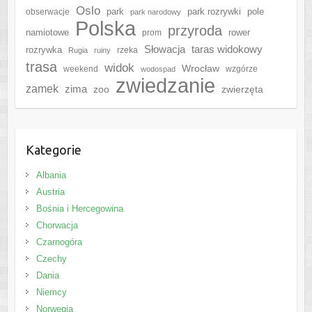
Oslo
park
park rozrywki
pole
obserwacje
park narodowy
Polska
przyroda
namiotowe
rower
prom
Słowacja
taras widokowy
rozrywka
rzeka
Rugia
ruiny
trasa
widok
Wrocław
weekend
wzgórze
wodospad
zwiedzanie
zamek
zima
zoo
zwierzęta
Kategorie
Albania
Austria
Bośnia i Hercegowina
Chorwacja
Czarnogóra
Czechy
Dania
Niemcy
Norwegia