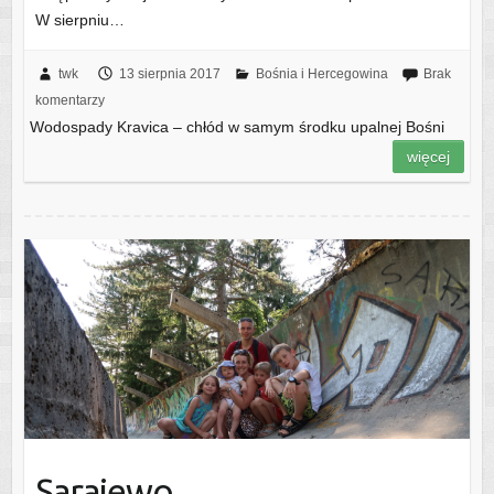
W sierpniu…
twk
13 sierpnia 2017
Bośnia i Hercegowina
Brak
komentarzy
Wodospady Kravica – chłód w samym środku upalnej Bośni
więcej
Sarajewo