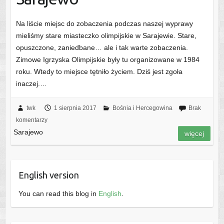
Na liście miejsc do zobaczenia podczas naszej wyprawy
mieliśmy stare miasteczko olimpijskie w Sarajewie. Stare,
opuszczone, zaniedbane… ale i tak warte zobaczenia.
Zimowe Igrzyska Olimpijskie były tu organizowane w 1984
roku. Wtedy to miejsce tętniło życiem. Dziś jest zgoła
inaczej.…
twk
1 sierpnia 2017
Bośnia i Hercegowina
Brak
komentarzy
Sarajewo
więcej
English version
You can read this blog in
English
.