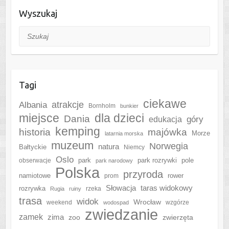
Wyszukaj
Szukaj
Tagi
ciekawe
Albania
atrakcje
Bornholm
bunkier
miejsce
dla dzieci
Dania
góry
edukacja
kemping
historia
majówka
Morze
latarnia morska
muzeum
Norwegia
natura
Bałtyckie
Niemcy
Oslo
park
park rozrywki
pole
obserwacje
park narodowy
Polska
przyroda
namiotowe
rower
prom
Słowacja
taras widokowy
rozrywka
rzeka
Rugia
ruiny
trasa
widok
Wrocław
weekend
wzgórze
wodospad
zwiedzanie
zamek
zima
zoo
zwierzęta