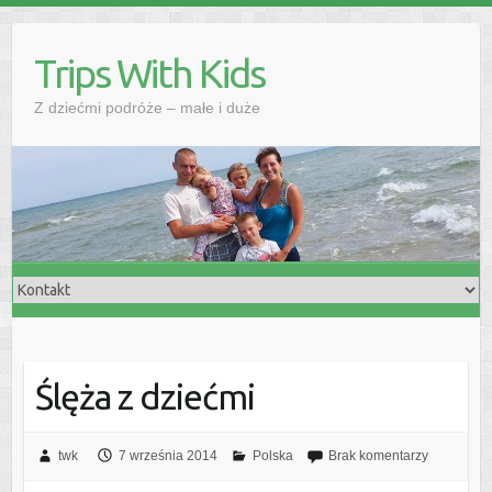
Skip
to
Trips With Kids
content
Z dziećmi podróże – małe i duże
Ślęża z dziećmi
twk
7 września 2014
Polska
Brak komentarzy