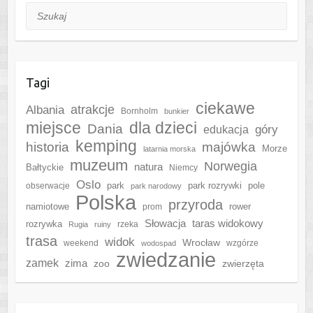
Szukaj
Tagi
ciekawe
Albania
atrakcje
Bornholm
bunkier
miejsce
dla dzieci
Dania
góry
edukacja
kemping
historia
majówka
Morze
latarnia morska
muzeum
Norwegia
natura
Bałtyckie
Niemcy
Oslo
park
park rozrywki
pole
obserwacje
park narodowy
Polska
przyroda
namiotowe
rower
prom
Słowacja
taras widokowy
rozrywka
rzeka
Rugia
ruiny
trasa
widok
Wrocław
weekend
wzgórze
wodospad
zwiedzanie
zamek
zima
zoo
zwierzęta