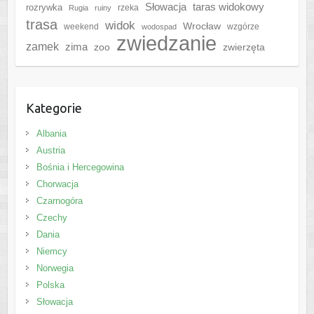
Słowacja
taras widokowy
rozrywka
rzeka
Rugia
ruiny
trasa
widok
Wrocław
weekend
wzgórze
wodospad
zwiedzanie
zamek
zima
zoo
zwierzęta
Kategorie
Albania
Austria
Bośnia i Hercegowina
Chorwacja
Czarnogóra
Czechy
Dania
Niemcy
Norwegia
Polska
Słowacja