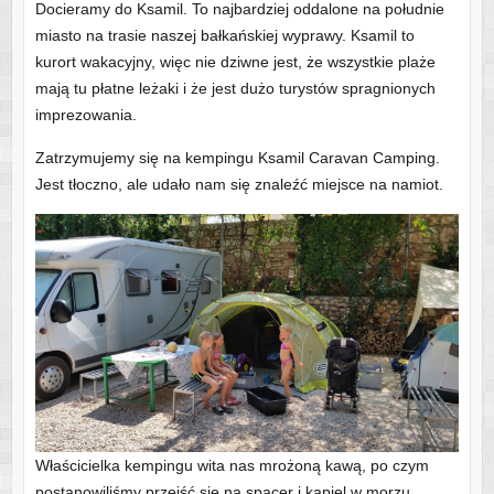
Docieramy do Ksamil. To najbardziej oddalone na południe
miasto na trasie naszej bałkańskiej wyprawy. Ksamil to
kurort wakacyjny, więc nie dziwne jest, że wszystkie plaże
mają tu płatne leżaki i że jest dużo turystów spragnionych
imprezowania.
Zatrzymujemy się na kempingu Ksamil Caravan Camping.
Jest tłoczno, ale udało nam się znaleźć miejsce na namiot.
Właścicielka kempingu wita nas mrożoną kawą, po czym
postanowiliśmy przejść się na spacer i kąpiel w morzu.