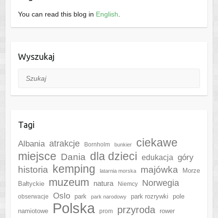
You can read this blog in
English
.
Wyszukaj
Szukaj
Tagi
ciekawe
Albania
atrakcje
Bornholm
bunkier
miejsce
dla dzieci
Dania
góry
edukacja
kemping
historia
majówka
Morze
latarnia morska
muzeum
Norwegia
natura
Bałtyckie
Niemcy
Oslo
park
park rozrywki
pole
obserwacje
park narodowy
Polska
przyroda
namiotowe
rower
prom