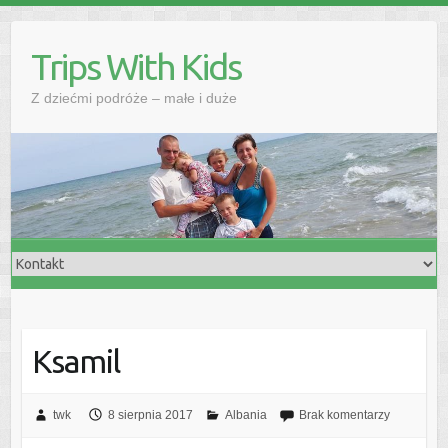
Skip
to
Trips With Kids
content
Z dziećmi podróże – małe i duże
Ksamil
twk
8 sierpnia 2017
Albania
Brak komentarzy