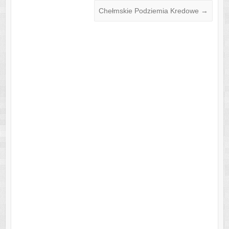
o
p
Chełmskie Podziemia Kredowe
→
k