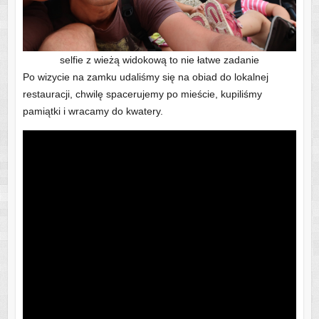
selfie z wieżą widokową to nie łatwe zadanie
Po wizycie na zamku udaliśmy się na obiad do lokalnej
restauracji, chwilę spacerujemy po mieście, kupiliśmy
pamiątki i wracamy do kwatery.