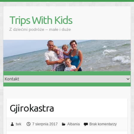
Skip
to
Trips With Kids
content
Z dziećmi podróże – małe i duże
Gjirokastra
twk
7 sierpnia 2017
Albania
Brak komentarzy