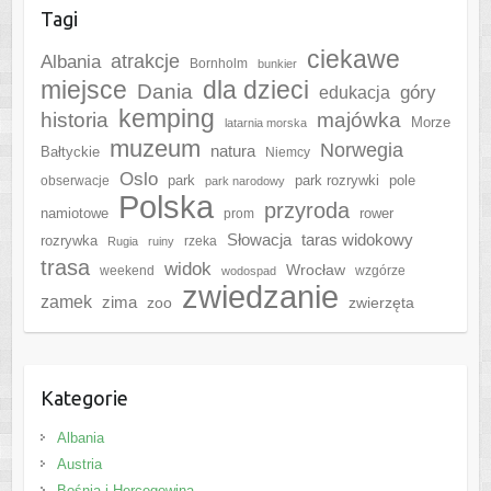
Tagi
ciekawe
Albania
atrakcje
Bornholm
bunkier
miejsce
dla dzieci
Dania
góry
edukacja
kemping
historia
majówka
Morze
latarnia morska
muzeum
Norwegia
natura
Bałtyckie
Niemcy
Oslo
park
park rozrywki
pole
obserwacje
park narodowy
Polska
przyroda
namiotowe
rower
prom
Słowacja
taras widokowy
rozrywka
rzeka
Rugia
ruiny
trasa
widok
Wrocław
weekend
wzgórze
wodospad
zwiedzanie
zamek
zima
zoo
zwierzęta
Kategorie
Albania
Austria
Bośnia i Hercegowina