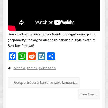
Rano czekała na nas niespodzianka, przygotowane przez
gospodarzy tradycyjne albańskie śniadanie. Było pysznie!
Było komfortowo!
F
W
R
W
S
a
h
e
yk
h
Albania
,
zamek
,
zwiedzanie
c
at
d
o
ar
e
s
di
p
e
←
Gorące źródła w kanionie rzeki Langarica
b
A
t
o
p
Blue Eye
→
o
p