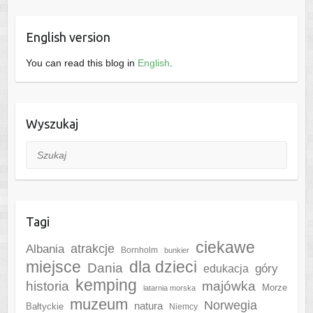
English version
You can read this blog in
English
.
Wyszukaj
Szukaj
Tagi
ciekawe
Albania
atrakcje
Bornholm
bunkier
miejsce
dla dzieci
Dania
góry
edukacja
kemping
historia
majówka
Morze
latarnia morska
muzeum
Norwegia
natura
Bałtyckie
Niemcy