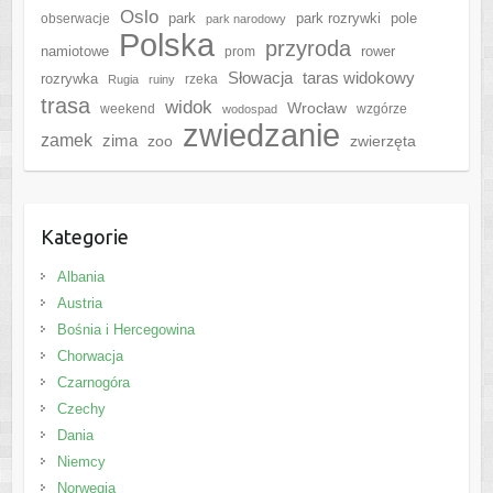
Oslo
park
park rozrywki
pole
obserwacje
park narodowy
Polska
przyroda
namiotowe
rower
prom
Słowacja
taras widokowy
rozrywka
rzeka
Rugia
ruiny
trasa
widok
Wrocław
weekend
wzgórze
wodospad
zwiedzanie
zamek
zima
zoo
zwierzęta
Kategorie
Albania
Austria
Bośnia i Hercegowina
Chorwacja
Czarnogóra
Czechy
Dania
Niemcy
Norwegia