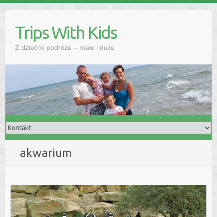
Skip
to
Trips With Kids
content
Z dziećmi podróże – małe i duże
akwarium