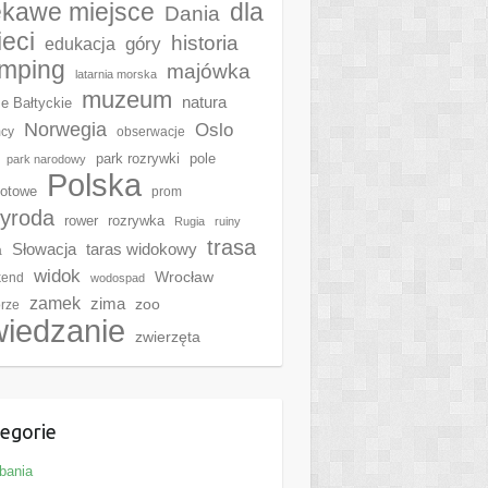
ekawe miejsce
dla
Dania
ieci
historia
góry
edukacja
mping
majówka
latarnia morska
muzeum
natura
e Bałtyckie
Norwegia
Oslo
cy
obserwacje
park rozrywki
pole
park narodowy
Polska
otowe
prom
zyroda
rower
rozrywka
Rugia
ruiny
trasa
Słowacja
taras widokowy
a
widok
Wrocław
kend
wodospad
zamek
zima
zoo
rze
wiedzanie
zwierzęta
egorie
bania