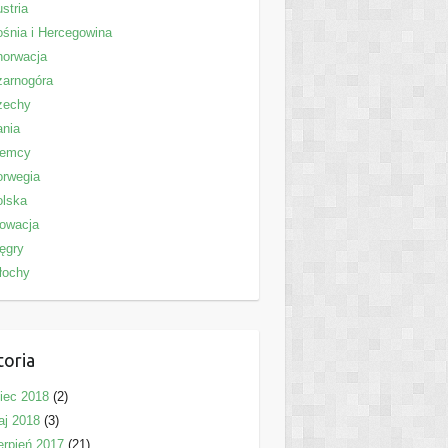
stria
śnia i Hercegowina
horwacja
zarnogóra
zechy
ania
iemcy
orwegia
olska
owacja
ęgry
łochy
toria
piec 2018
(2)
aj 2018
(3)
erpień 2017
(21)