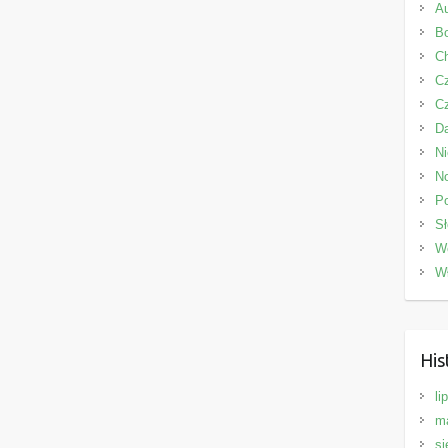
Au
Bo
C
C
C
D
N
N
P
Sł
W
W
His
li
m
si