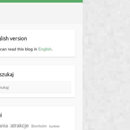
lish version
can read this blog in
English
.
zukaj
aj
i
ania
atrakcje
Bornholm
bunkier