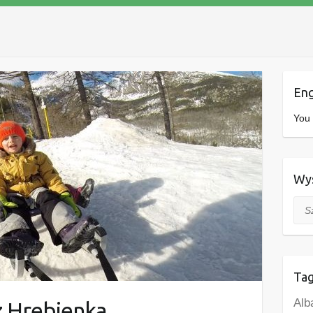
Eng
You 
Wys
Szuk
Tag
Alb
z Hrebienka