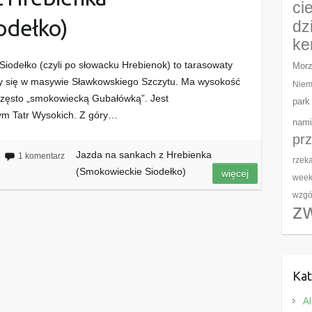
ci
odełko)
dz
ke
Siodełko (czyli po słowacku Hrebienok) to tarasowaty
Morz
cy się w masywie Sławkowskiego Szczytu. Ma wysokość
Niem
zęsto „smokowiecką Gubałówką”. Jest
park
ym Tatr Wysokich. Z góry…
nami
pr
Jazda na sankach z Hrebienka
1 komentarz
rzek
(Smokowieckie Siodełko)
więcej
wee
wzgó
z
Kat
Al