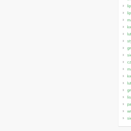
li
li
m
kw
lu
st
gr
si
cz
m
kw
lu
gr
li
pa
wr
si