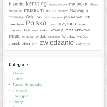
kemping
historia
majówka
Morze
latarnia morska
muzeum
Norwegia
natura
Bałtyckie
Niemcy
Oslo
park
park rozrywki
pole
obserwacje
park narodowy
Polska
przyroda
namiotowe
rower
prom
Słowacja
taras widokowy
rozrywka
rzeka
Rugia
ruiny
trasa
widok
Wrocław
weekend
wzgórze
wodospad
zwiedzanie
zamek
zima
zoo
zwierzęta
Kategorie
Albania
Austria
Bośnia i Hercegowina
Chorwacja
Czarnogóra
Czechy