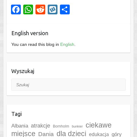
F
W
R
W
S
a
h
e
yk
h
c
at
d
o
ar
English version
e
s
di
p
e
You can read this blog in
English
.
b
A
t
o
p
o
p
Wyszukaj
k
Szukaj
Tagi
ciekawe
Albania
atrakcje
Bornholm
bunkier
miejsce
dla dzieci
Dania
góry
edukacja