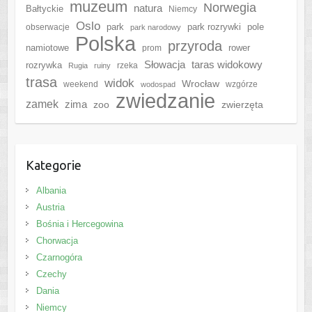
muzeum
Norwegia
natura
Bałtyckie
Niemcy
Oslo
park
park rozrywki
pole
obserwacje
park narodowy
Polska
przyroda
namiotowe
rower
prom
Słowacja
taras widokowy
rozrywka
rzeka
Rugia
ruiny
trasa
widok
Wrocław
weekend
wzgórze
wodospad
zwiedzanie
zamek
zima
zoo
zwierzęta
Kategorie
Albania
Austria
Bośnia i Hercegowina
Chorwacja
Czarnogóra
Czechy
Dania
Niemcy