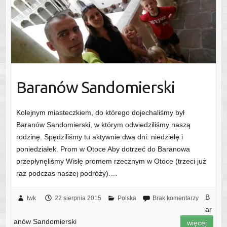
Baranów Sandomierski
Kolejnym miasteczkiem, do którego dojechaliśmy był
Baranów Sandomierski, w którym odwiedziliśmy naszą
rodzinę. Spędziliśmy tu aktywnie dwa dni: niedzielę i
poniedziałek. Prom w Otoce Aby dotrzeć do Baranowa
przepłynęliśmy Wisłę promem rzecznym w Otoce (trzeci już
raz podczas naszej podróży).…
B
twk
22 sierpnia 2015
Polska
Brak komentarzy
ar
anów Sandomierski
więcej