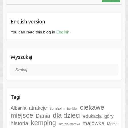
English version
You can read this blog in
English
.
Wyszukaj
Szukaj
Tagi
ciekawe
Albania
atrakcje
Bornholm
bunkier
miejsce
dla dzieci
Dania
góry
edukacja
kemping
historia
majówka
Morze
latarnia morska