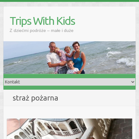
Skip
to
Trips With Kids
content
Z dziećmi podróże – małe i duże
straż pożarna