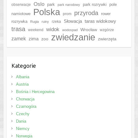
Oslo
park
park rozrywki
pole
obserwacje
park narodowy
Polska
przyroda
namiotowe
rower
prom
Słowacja
taras widokowy
rozrywka
rzeka
Rugia
ruiny
trasa
widok
Wrocław
weekend
wzgórze
wodospad
zwiedzanie
zamek
zima
zoo
zwierzęta
Kategorie
Albania
Austria
Bośnia i Hercegowina
Chorwacja
Czarnogóra
Czechy
Dania
Niemcy
Norwegia