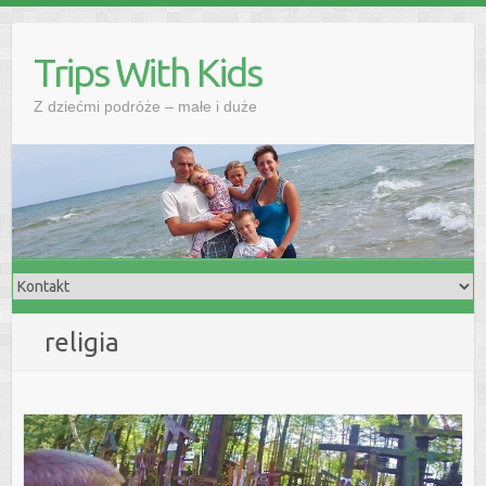
Skip
to
Trips With Kids
content
Z dziećmi podróże – małe i duże
religia