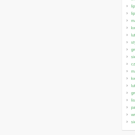
li
li
m
kw
lu
st
gr
si
cz
m
kw
lu
gr
li
pa
wr
si