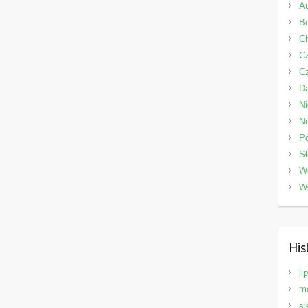
Au
Bo
C
C
C
D
N
N
P
Sł
W
W
His
li
m
si