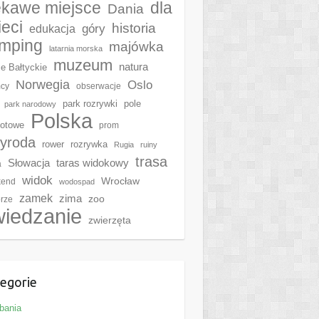
ekawe miejsce
dla
Dania
ieci
historia
góry
edukacja
mping
majówka
latarnia morska
muzeum
natura
e Bałtyckie
Norwegia
Oslo
cy
obserwacje
park rozrywki
pole
park narodowy
Polska
otowe
prom
zyroda
rower
rozrywka
Rugia
ruiny
trasa
Słowacja
taras widokowy
a
widok
Wrocław
kend
wodospad
zamek
zima
zoo
rze
wiedzanie
zwierzęta
egorie
bania