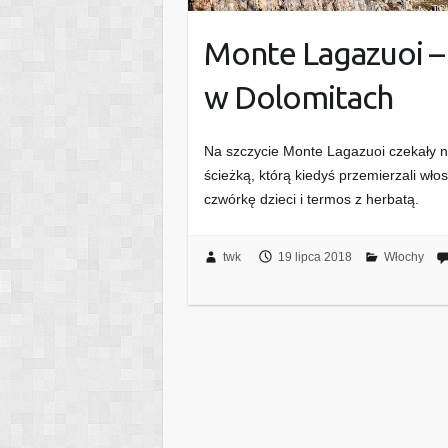
Monte Lagazuoi –
w Dolomitach
Na szczycie Monte Lagazuoi czekały na
ścieżką, którą kiedyś przemierzali wło
czwórkę dzieci i termos z herbatą.
twk
19 lipca 2018
Włochy