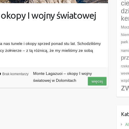
ci
dz
 okopy I wojny światowej
ke
Morz
Niem
park
 nas tunele i okopy sprzed ponad stu lat. Schodziliśmy
scy żołnierze – z tą różnicą, że my mieliśmy ze sobą
nami
pr
rzek
Monte Lagazuoi – okopy I wojny
wee
Brak komentarzy
światowej w Dolomitach
wzgó
więcej
z
Kat
Al