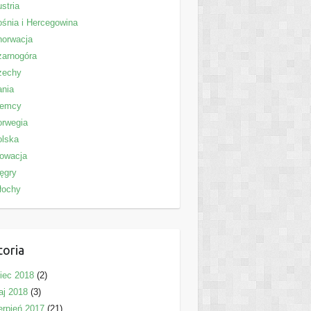
stria
śnia i Hercegowina
horwacja
zarnogóra
zechy
ania
iemcy
orwegia
olska
owacja
ęgry
łochy
toria
piec 2018
(2)
aj 2018
(3)
erpień 2017
(21)