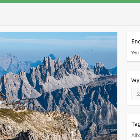
Eng
You 
Wys
Szuk
Tag
Alb