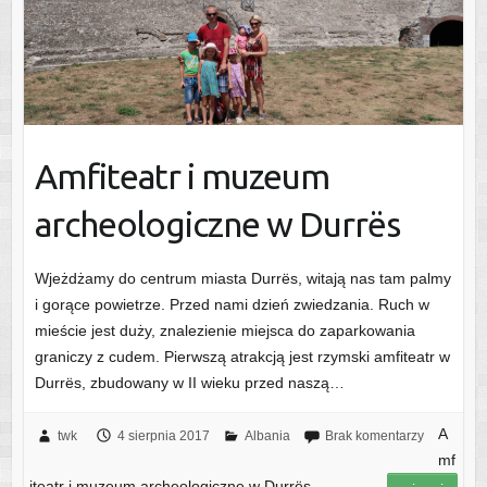
Amfiteatr i muzeum
archeologiczne w Durrës
Wjeżdżamy do centrum miasta Durrës, witają nas tam palmy
i gorące powietrze. Przed nami dzień zwiedzania. Ruch w
mieście jest duży, znalezienie miejsca do zaparkowania
graniczy z cudem. Pierwszą atrakcją jest rzymski amfiteatr w
Durrës, zbudowany w II wieku przed naszą…
A
twk
4 sierpnia 2017
Albania
Brak komentarzy
mf
iteatr i muzeum archeologiczne w Durrës