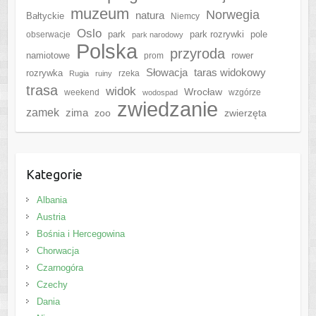
muzeum
Norwegia
natura
Bałtyckie
Niemcy
Oslo
park
park rozrywki
pole
obserwacje
park narodowy
Polska
przyroda
namiotowe
rower
prom
Słowacja
taras widokowy
rozrywka
rzeka
Rugia
ruiny
trasa
widok
Wrocław
weekend
wzgórze
wodospad
zwiedzanie
zamek
zima
zoo
zwierzęta
Kategorie
Albania
Austria
Bośnia i Hercegowina
Chorwacja
Czarnogóra
Czechy
Dania