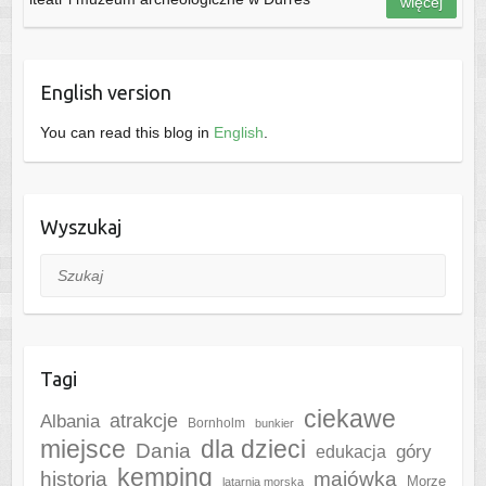
więcej
English version
You can read this blog in
English
.
Wyszukaj
Szukaj
Tagi
ciekawe
Albania
atrakcje
Bornholm
bunkier
miejsce
dla dzieci
Dania
góry
edukacja
kemping
historia
majówka
Morze
latarnia morska