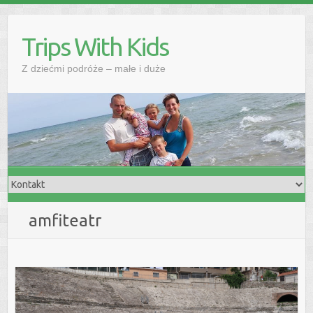
Skip
to
Trips With Kids
content
Z dziećmi podróże – małe i duże
amfiteatr